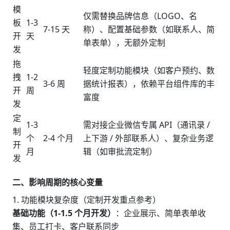
模
仅需替换品牌信息（LOGO、名
板
1-3
7-15 天
称）、配置基础参数（如联系人、简
开
天
单表单），无额外定制
发
拖
轻度定制功能模块（如客户预约、数
拽
1-2
3-6 周
据统计报表），依赖平台组件库的丰
开
周
富度
发
定
1-3
需对接企业微信专属 API（通讯录 /
制
个
2-4 个月
上下游 / 外部联系人）、复杂业务逻
开
月
辑（如审批流定制）
发
二、影响周期的核心变量
1. 功能模块复杂度（定制开发重点参考）
基础功能（1-1.5 个月开发）
：企业展示、简单表单收
集、员工打卡、客户联系同步