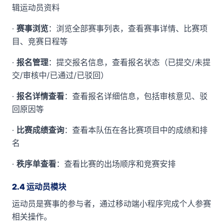
辑运动员资料
·
赛事浏览
：浏览全部赛事列表，查看赛事详情、比赛项
目、竞赛日程等
·
报名管理
：提交报名信息，查看报名状态（已提交
/未提
交/审核中/已通过/已驳回）
·
报名详情查看
：查看报名详细信息，包括审核意见、驳
回原因等
·
比赛成绩查询
：查看本队伍在各比赛项目中的成绩和排
名
·
秩序单查看
：查看比赛的出场顺序和竞赛安排
2.4 运动员模块
运动员是赛事的参与者，通过移动端小程序完成个人参赛
相关操作。