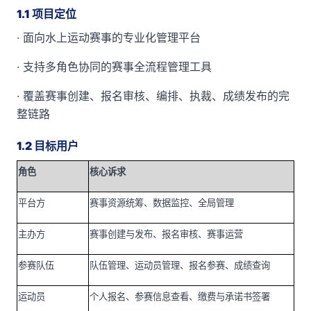
1.1 项目定位
· 面向水上运动赛事的专业化管理平台
· 支持多角色协同的赛事全流程管理工具
· 覆盖赛事创建、报名审核、编排、执裁、成绩发布的完
整链路
1.2 目标用户
角色
核心诉求
平台方
赛事资源统筹、数据监控、全局管理
主办方
赛事创建与发布、报名审核、赛事运营
参赛队伍
队伍管理、运动员管理、报名参赛、成绩查询
运动员
个人报名、参赛信息查看、缴费与承诺书签署