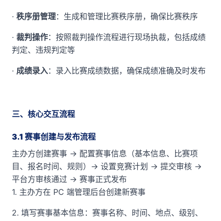
·
秩序册管理
：生成和管理比赛秩序册，确保比赛秩序
·
裁判操作
：按照裁判操作流程进行现场执裁，包括成绩
判定、违规判定等
·
成绩录入
：录入比赛成绩数据，确保成绩准确及时发布
三、核心交互流程
3.1 赛事创建与发布流程
主办方创建赛事
→ 配置赛事信息（基本信息、比赛项
目、报名时间、规则）→ 设置竞赛计划 → 提交审核 →
平台方审核通过 → 赛事正式发布
1. 主办方在 PC 端管理后台创建新赛事
2. 填写赛事基本信息：赛事名称、时间、地点、级别、