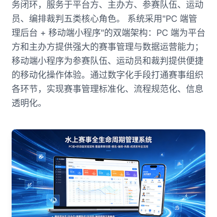
务闭环，服务于平台方、主办方、参赛队伍、运动
员、编排裁判五类核心角色。 系统采用"PC 端管
理后台 + 移动端小程序"的双端架构：PC 端为平台
方和主办方提供强大的赛事管理与数据运营能力；
移动端小程序为参赛队伍、运动员和裁判提供便捷
的移动化操作体验。通过数字化手段打通赛事组织
各环节，实现赛事管理标准化、流程规范化、信息
透明化。