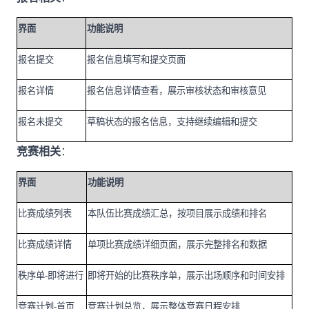
界面
功能说明
报名提交
报名信息填写和提交页面
报名详情
报名信息详情查看，展示审核状态和审核意见
报名未提交
草稿状态的报名信息，支持继续编辑和提交
竞赛相关
：
界面
功能说明
比赛成绩列表
本队伍比赛成绩汇总，按项目展示成绩和排名
比赛成绩详情
单项比赛成绩详细页面，展示完整排名和数据
秩序单
-即将进行
即将开始的比赛秩序单，展示出场顺序和时间安排
竞赛计划
-首页
竞赛计划总览，展示整体竞赛日程安排