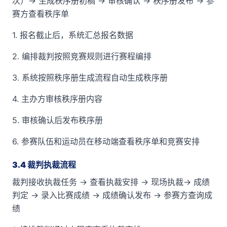
次）→ 生成秩序册初稿 → 审核确认 → 秩序册发布 → 参
赛方查看秩序单
1. 报名截止后，系统汇总报名数据
2. 编排裁判按照竞赛规则进行赛程编排
3. 系统按照秩序册生成流程自动生成秩序册
4. 主办方审核秩序册内容
5. 审核确认后发布秩序册
6. 参赛队伍和运动员在移动端查看秩序单和竞赛安排
3.4 裁判执裁流程
裁判接收执裁任务
→ 查看执裁安排 → 现场执裁→ 成绩
判定 → 录入比赛成绩 → 成绩确认发布 → 参赛方查询成
绩