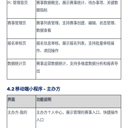
PC 管理首页
赛事数据概览，展示赛事统计、待办事项、关键数
据指标
赛事管理页
赛事列表管理，支持赛事创建、编辑、状态管理、
数据查看
报名审核页
报名信息审核，展示报名列表，支持批量审核操
作、退回操作
数据统计页
赛事运营数据统计，支持多维度数据分析和报表导
出
4.2 移动端小程序 - 主办方
界面
功能说明
主办方
-我的
主办方个人中心，展示管理的赛事入口、快捷操作
入口