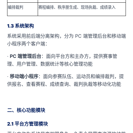
编排裁判
赛程编排、秩序册生成、现场执裁、成绩录入
1.3 系统架构
系统采用前后端分离架构，分为
PC 端管理后台和移动端
小程序两个客户端：
·
PC 端管理后台
：面向平台方和主办方，提供赛事管
理、用户管理、数据统计等核心管理功能
·
移动端小程序
：面向参赛队伍、运动员和编排裁判，提
供报名、查看赛程、成绩查询、裁判执裁等移动化功能
二、核心功能模块
2.1 平台方管理模块