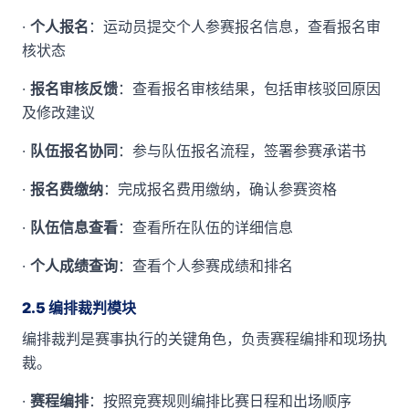
·
个人报名
：运动员提交个人参赛报名信息，查看报名审
核状态
·
报名审核反馈
：查看报名审核结果，包括审核驳回原因
及修改建议
·
队伍报名协同
：参与队伍报名流程，签署参赛承诺书
·
报名费缴纳
：完成报名费用缴纳，确认参赛资格
·
队伍信息查看
：查看所在队伍的详细信息
·
个人成绩查询
：查看个人参赛成绩和排名
2.5 编排裁判模块
编排裁判是赛事执行的关键角色，负责赛程编排和现场执
裁。
·
赛程编排
：按照竞赛规则编排比赛日程和出场顺序